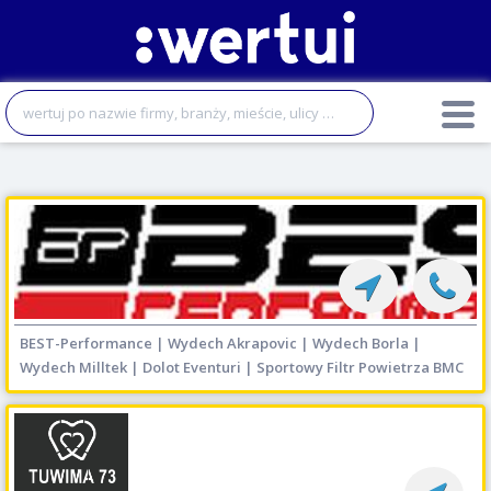
BEST-Performance | Wydech Akrapovic | Wydech Borla |
Wydech Milltek | Dolot Eventuri | Sportowy Filtr Powietrza BMC