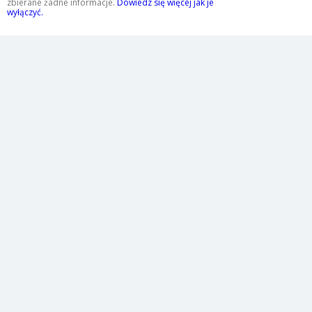
zbierane żadne informacje.
Dowiedz się więcej jak je
wyłączyć.
Ogrzewanie podłogowe, pellet drzewny, kotły na pellet, usługi
hydrauliczne Kielce, Neopellet
Wirtualna kasa fiskalna | Kasa fiskalna wynajem | Mobilna kasa
fiskalna | Kasa fiskalna online | Aclas Polska
Atlantis - części do maszyn przemysłowych, rolniczych oraz
produkcyjnych, koła zębate, śruby trapezowe Śląsk