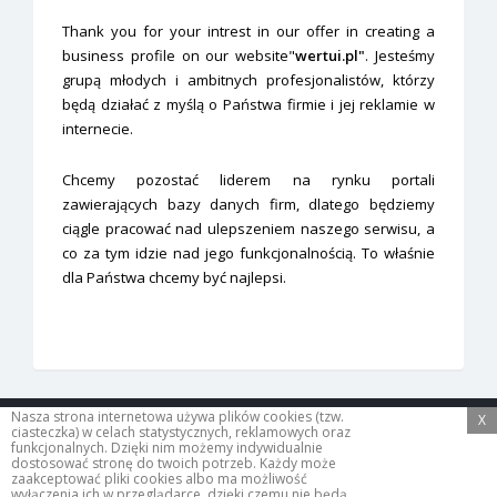
Thank you for your intrest in our offer in creating a
business profile on our website"
wertui.pl"
. Jesteśmy
grupą młodych i ambitnych profesjonalistów, którzy
będą działać z myślą o Państwa firmie i jej reklamie w
internecie.
Chcemy pozostać liderem na rynku portali
zawierających bazy danych firm, dlatego będziemy
ciągle pracować nad ulepszeniem naszego serwisu, a
co za tym idzie nad jego funkcjonalnością. To właśnie
dla Państwa chcemy być najlepsi.
Nasza strona internetowa używa plików cookies (tzw.
X
ciasteczka) w celach statystycznych, reklamowych oraz
funkcjonalnych. Dzięki nim możemy indywidualnie
Copyright Wertui.pl © 2014.
dostosować stronę do twoich potrzeb. Każdy może
zaakceptować pliki cookies albo ma możliwość
All Rights Reserved
wyłączenia ich w przeglądarce, dzięki czemu nie będą